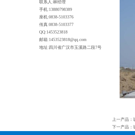
联系人:林经理
手机:13880798389
座机:0838-5103376
传真:0838-5103377
QQ:1453523818
邮箱:1453523818@qq.com
地址:四川省广汉市玉溪路二段7号
上一产品
：
下一产品
：