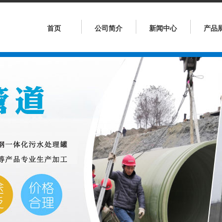
首页
公司简介
新闻中心
产品