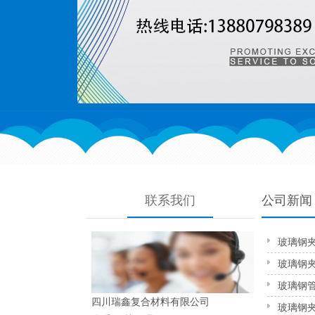
联系我们
公司新闻
玻璃钢
玻璃钢
玻璃钢
四川瑞鑫复合材料有限公司
玻璃钢